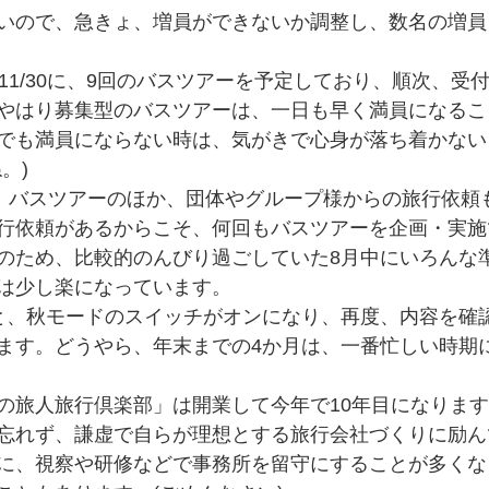
いので、急きょ、増員ができないか調整し、数名の増員
11/30に、9回のバスツアーを予定しており、順次、受
やはり募集型のバスツアーは、一日も早く満員になるこ
でも満員にならない時は、気がきで心身が落ち着かない
。)
秋、バスツアーのほか、団体やグループ様からの旅行依頼
行依頼があるからこそ、何回もバスツアーを企画・実施
のため、比較的のんびり過ごしていた8月中にいろんな
は少し楽になっています。
と、秋モードのスイッチがオンになり、再度、内容を確
ます。どうやら、年末までの4か月は、一番忙しい時期
の旅人旅行倶楽部」は開業して今年で10年目になりま
忘れず、謙虚で自らが理想とする旅行会社づくりに励ん
に、視察や研修などで事務所を留守にすることが多くな