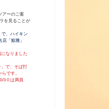
ツアーのご案
ビラを見ることが
」で、ハイキン
名店「鮨雅」
員になりました
アー」で、そば打
0からです。
/3０は満員