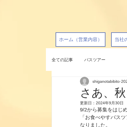
ホーム（営業内容）
当社
全ての記事
バスツアー
shiganotabibito
20
さあ、秋
更新日：
2024年9月30日
9/2から募集をはじめ
「お食べやすバスツ
なりました。