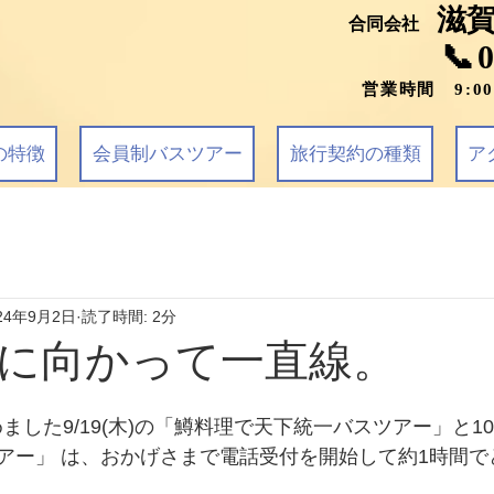
滋
合同会社
📞
営業時間 9:0
の特徴
会員制バスツアー
旅行契約の種類
ア
24年9月2日
読了時間: 2分
に向かって一直線。
ました9/19(木)の「鱒料理で天下統一バスツアー」と10/
アー」 は、おかげさまで電話受付を開始して約1時間で