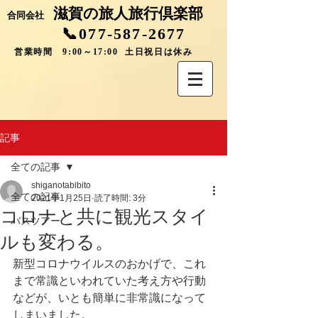
滋賀の旅人旅行倶楽部
合同会社
📞077-587-2677
営業時間 9:00～17:00 土日祝日は休み
記事
全ての記事
shiganotabibito
全ての記事
2021年1月25日
読了時間: 3分
コロナと共に観光スタイ
バスツアー
ルも変わる。
新型コロナウイルスのおかげで、これ
まで常識といわれていた考え方や行動
などが、いとも簡単に非常識になって
しまいました。