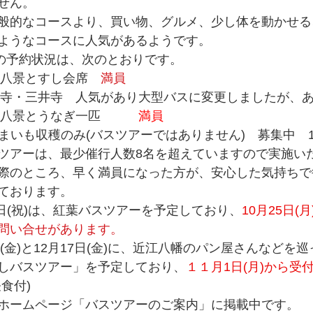
せん。
般的なコースより、買い物、グルメ、少し体を動かせる
ようなコースに人気があるようです。
0現在の予約状況は、次のとおりです。
江八景とすし会席　
満員
石山寺・三井寺　人気があり大型バスに変更しましたが、
江八景とうなぎ一匹　　　
満員
 さつまいも収穫のみ(バスツアーではありません)　募集中　1
ツアーは、最少催行人数8名を超えていますので実施い
際のところ、早く満員になった方が、安心した気持ちで
ております。
23日(祝)は、紅葉バスツアーを予定しており、
10月25日(
問い合せがあります。
日(金)と12月17日(金)に、近江八幡のパン屋さんなどを
しバスツアー」を予定しており、
１１月1日(月)から受
食付) 
ホームページ「バスツアーのご案内」に掲載中です。