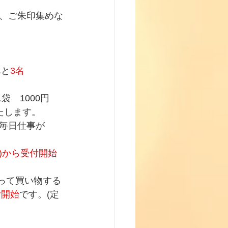
、ご朱印集めな
あと
3名
袋　1000円
たします。
毎日仕事が
月)から受付開
始
巡って買い物する
付開始
です。(定