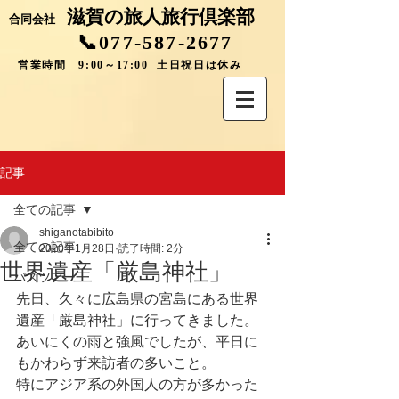
滋賀の旅人旅行倶楽部
合同会社
📞077-587-2677
営業時間 9:00～17:00 土日祝日は休み
記事
全ての記事
shiganotabibito
全ての記事
2020年1月28日
読了時間: 2分
世界遺産「厳島神社」
バスツアー
先日、久々に広島県の宮島にある世界
遺産「厳島神社」に行ってきました。
あいにくの雨と強風でしたが、平日に
もかわらず来訪者の多いこと。
特にアジア系の外国人の方が多かった