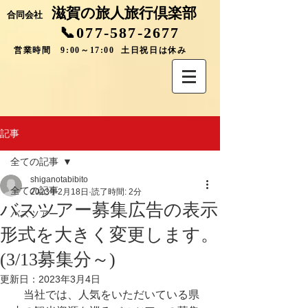
滋賀の旅人旅行倶楽部
合同会社
📞077-587-2677
営業時間 9:00～17:00 土日祝日は休み
記事
全ての記事
shiganotabibito
全ての記事
2023年2月18日
読了時間: 2分
バスツアー募集広告の表示
バスツアー
形式を大きく変更します。
(3/13募集分～)
更新日：
2023年3月4日
　当社では、人気をいただいている県