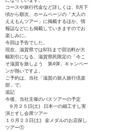
になっています。
コースや旅行代金など詳しくは、8月下
頃から順次、ホームページの「大人の
ええもんツアー」に掲載するほか、情
報誌などにも掲載していきますのでお
楽しみに。
今回は予告でした。
現在、滋賀県では8/31まで宿泊料が大
幅割引になる、滋賀県民限定の「今こ
そ滋賀を旅しよう　第4弾」キャンペー
ンが熱いですよ。
ご予約は、当社「滋賀の旅人旅行倶楽
部」で。
追記　
今後、当社主催のバスツアーの予定
   ９月２５日(土)   日本一の細工すし実
演とすし会席ツアー　
１０月２３日(土)   金メダルのお店探し
ツアー①