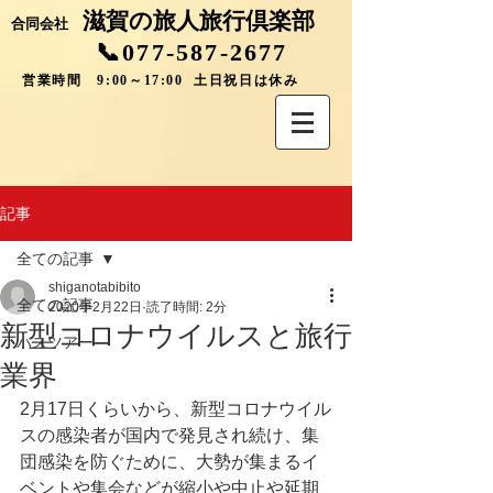
滋賀の旅人旅行倶楽部
合同会社
📞077-587-2677
営業時間 9:00～17:00 土日祝日は休み
記事
全ての記事
shiganotabibito
全ての記事
2020年2月22日
読了時間: 2分
新型コロナウイルスと旅行
バスツアー
業界
2月17日くらいから、新型コロナウイル
スの感染者が国内で発見され続け、集
団感染を防ぐために、大勢が集まるイ
ベントや集会などが縮小や中止や延期