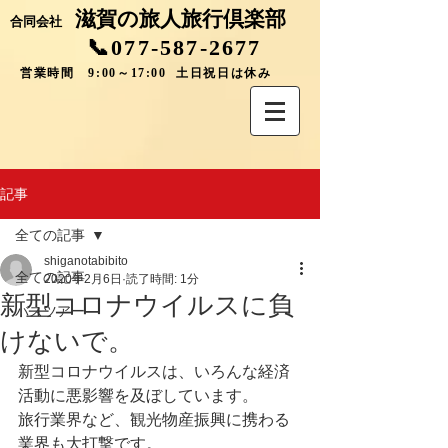
滋賀の旅人旅行倶楽部
合同会社
📞077-587-2677
営業時間 9:00～17:00 土日祝日は休み
記事
全ての記事
shiganotabibito
全ての記事
2020年2月6日
読了時間: 1分
新型コロナウイルスに負
バスツアー
けないで。
新型コロナウイルスは、いろんな経済
活動に悪影響を及ぼしています。
旅行業界など、観光物産振興に携わる
業界も大打撃です。