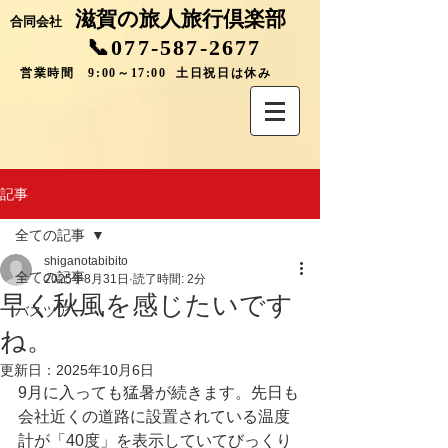
滋賀の旅人旅行倶楽部
合同会社
📞077-587-2677
営業時間 9:00～17:00 土日祝日は休み
記事
全ての記事
shiganotabibito
全ての記事
2025年8月31日
読了時間: 2分
早く秋風を感じたいです
バスツアー
ね。
更新日：
2025年10月6日
9月に入っても猛暑が続きます。先日も
会社近くの道路に設置されている温度
計が「40度」を表示していてびっくり