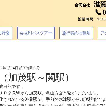
滋
合同会社
📞
営業時間 9:0
の特徴
会員制バスツアー
旅行契約の種類
ア
20年1月14日
読了時間: 2分
（加茂駅～関駅）
旅日記です。
ＪＲ奈良駅から加茂駅、亀山方面と繋がっています。
化されている終着駅で、手前の木津駅から加茂駅までは
ディーゼル車に乗り換えましたが、車両は1両編成のワ