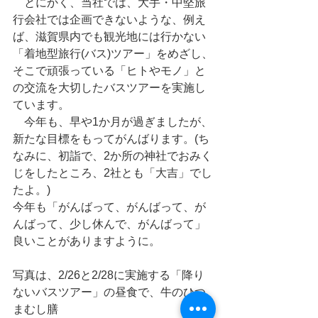
　とにかく、当社では、大手・中堅旅
行会社では企画できないような、例え
ば、滋賀県内でも観光地には行かない
「着地型旅行(バス)ツアー」をめざし、
そこで頑張っている「ヒトやモノ」と
の交流を大切したバスツアーを実施し
ています。
　今年も、早や1か月が過ぎましたが、
新たな目標をもってがんばります。(ち
なみに、初詣で、2か所の神社でおみく
じをしたところ、2社とも「大吉」でし
たよ。)
今年も「がんばって、がんばって、が
んばって、少し休んで、がんばって」
良いことがありますように。
写真は、2/26と2/28に実施する「降り
ないバスツアー」の昼食で、牛のひつ
まむし膳