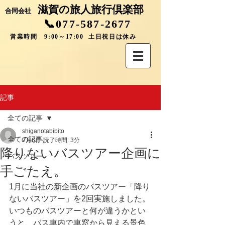
滋賀の旅人旅行倶楽部
合同会社
📞077-587-2677
営業時間 9:00～17:00 土日祝日は休み
記事
全ての記事
shiganotabibito
全ての記事
2月6日
読了時間: 3分
降りないバスツアー企画に
バスツアー
手ごたえ。
1月に当社の新企画のバスツアー「降り
ないバスツアー」を2回実施しました。
いつものバスツアーと何が違うかとい
うと、バス車内で車窓から見える景色