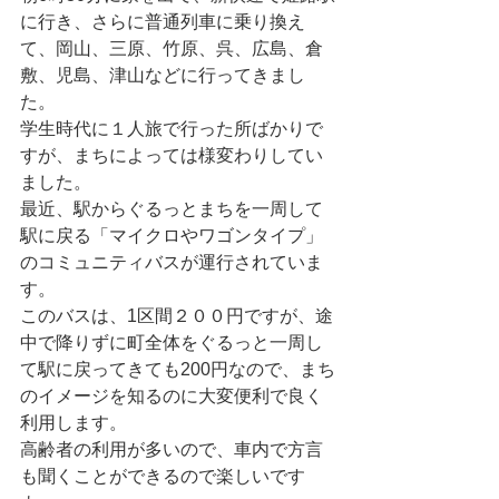
に行き、さらに普通列車に乗り換え
て、岡山、三原、竹原、呉、広島、倉
敷、児島、津山などに行ってきまし
た。
学生時代に１人旅で行った所ばかりで
すが、まちによっては様変わりしてい
ました。
最近、駅からぐるっとまちを一周して
駅に戻る「マイクロやワゴンタイプ」
のコミュニティバスが運行されていま
す。
このバスは、1区間２００円ですが、途
中で降りずに町全体をぐるっと一周し
て駅に戻ってきても200円なので、まち
のイメージを知るのに大変便利で良く
利用します。
高齢者の利用が多いので、車内で方言
も聞くことができるので楽しいです