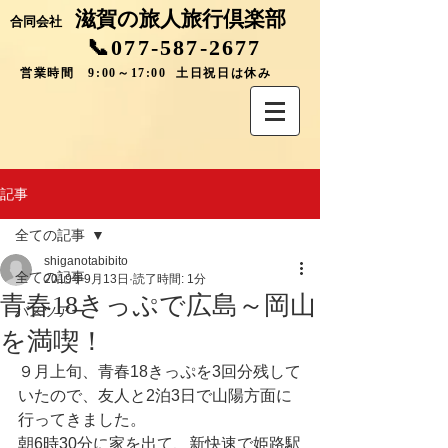
滋賀の旅人旅行倶楽部
合同会社
📞077-587-2677
営業時間 9:00～17:00 土日祝日は休み
記事
全ての記事
shiganotabibito
全ての記事
2019年9月13日
読了時間: 1分
青春18きっぷで広島～岡山
バスツアー
を満喫！
９月上旬、青春18きっぷを3回分残して
いたので、友人と2泊3日で山陽方面に
行ってきました。
朝6時30分に家を出て、新快速で姫路駅