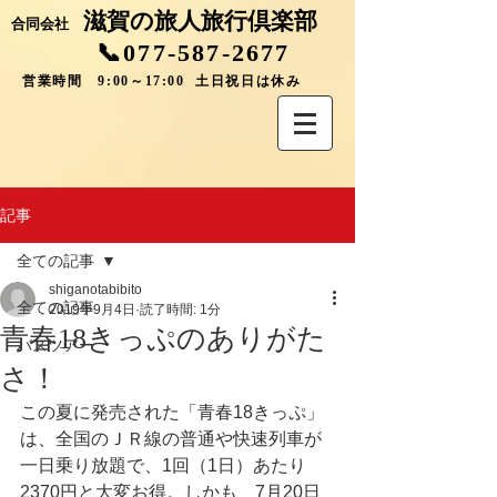
滋賀の旅人旅行倶楽部
合同会社
📞077-587-2677
営業時間 9:00～17:00 土日祝日は休み
記事
全ての記事
shiganotabibito
全ての記事
2019年9月4日
読了時間: 1分
青春18きっぷのありがた
バスツアー
さ！
この夏に発売された「青春18きっぷ」
は、全国のＪＲ線の普通や快速列車が
一日乗り放題で、1回（1日）あたり
2370円と大変お得。しかも、7月20日