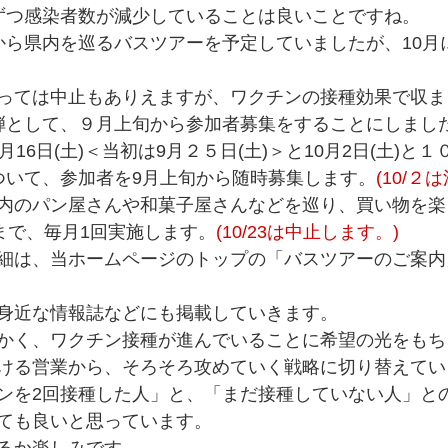
ずつ感染者数が減少していることは良いことですね。
から県内を巡るバスツアーを予定していましたが、10月
っては中止もありえますが、ワクチンの接種効果で収ま
弾として、９月上旬から参加者募集をすることにしまし
16日(土)＜当初は9月２５日(土)＞と10月2日(土)と１０
ついて、参加者を9月上旬から随時募集します。
(10/２
内のパン屋さんや和菓子屋さんなどを巡り、買い物を楽
月まで、毎月1回実施します。
(10/23は中止します。)
細は、当ホームページのトップの「バスツアーのご案内
身近な情報誌などにも掲載していきます。
かく、ワクチン接種が進んでいることに希望の光をもち
ける営業から、そろそろ攻めていく戦略に切り替えてい
ンを2回接種した人」と、「まだ接種していない人」と
ても良いと思っています。