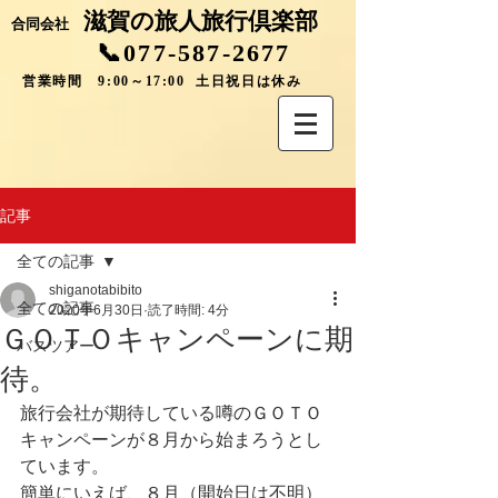
滋賀の旅人旅行倶楽部
合同会社
📞077-587-2677
営業時間 9:00～17:00 土日祝日は休み
記事
全ての記事
shiganotabibito
全ての記事
2020年6月30日
読了時間: 4分
ＧＯＴＯキャンペーンに期
バスツアー
待。
旅行会社が期待している噂のＧＯＴＯ
キャンペーンが８月から始まろうとし
ています。
簡単にいえば、８月（開始日は不明）