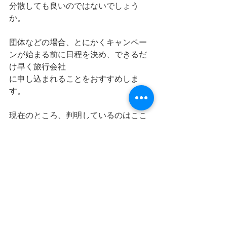
分散しても良いのではないでしょう
か。
団体などの場合、とにかくキャンペー
ンが始まる前に日程を決め、できるだ
け早く旅行会社
に申し込まれることをおすすめしま
す。
現在のところ、判明しているのはここ
までです。
まだ、ＧＯＴＯキャンペーンを運営す
る事務局が決まっていませんので、し
くみや問い合わ
せ先などがわからないのが現状です。
でも、8月中には、ＧＯＴＯキャンペー
ンが始まります。
ただ、今年の短い夏休みに間に合うか
どうか、今後、実施までギリギリの状