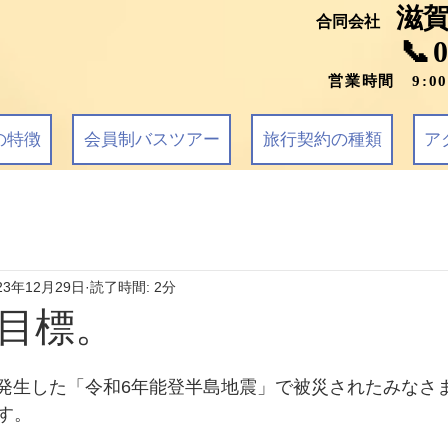
滋
合同会社
📞
営業時間 9:0
の特徴
会員制バスツアー
旅行契約の種類
ア
23年12月29日
読了時間: 2分
の目標。
1日に発生した「令和6年能登半島地震」で被災されたみなさ
す。　