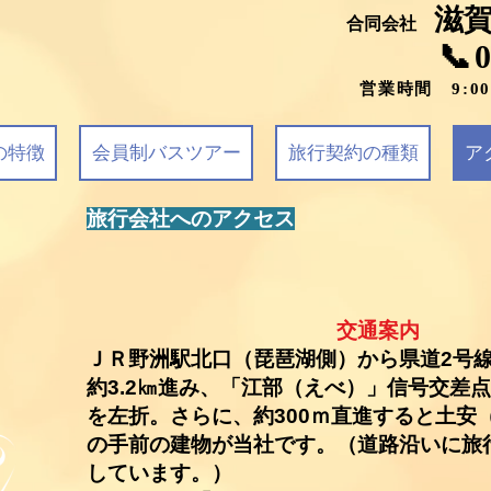
滋
合同会社
📞
営業時間 9:0
の特徴
会員制バスツアー
旅行契約の種類
ア
旅行会社へのアクセス
交通案内
ＪＲ野洲駅北口（琵琶湖側）から県道2号
約3.2㎞進み、
「江部（えべ）」信号交差
を左折。さらに、
約300ｍ
直進すると土安
の手前の建物が当社です。
（道路沿いに旅
しています。）