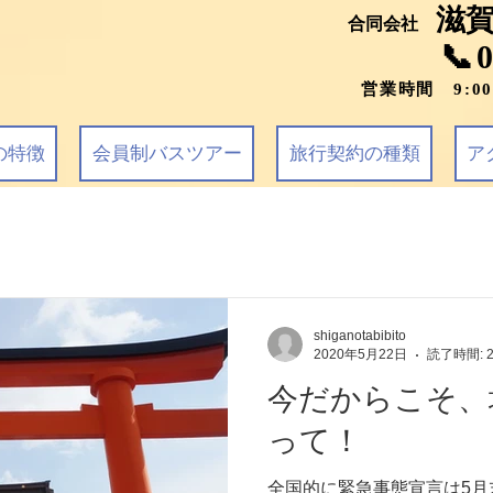
滋
合同会社
📞
営業時間 9:0
の特徴
会員制バスツアー
旅行契約の種類
ア
shiganotabibito
2020年5月22日
読了時間: 
今だからこそ、
って！
全国的に緊急事態宣言は5月