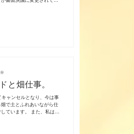
どが書面決議に変更されてい
は、議案が事前に各会員に配
、署名、捺...
1分
ドと畑仕事。
てキャンセルとなり、今は事
る畑で土とふれあいながら仕
しています。 また、私は料
の買い出しは、数日毎に、平