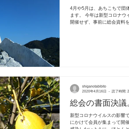
4月や5月は、あちこちで団
ます。 今年は新型コロナウ
開催せず、事前に総会資料
で議決を確認しようとされる
だ、総会でも書面表決でも
です。...
shiganotabibito
2020年4月16日
読了時間: 
総会の書面決議
新型コロナウイルスの影響で
にかけて会員が集まって開