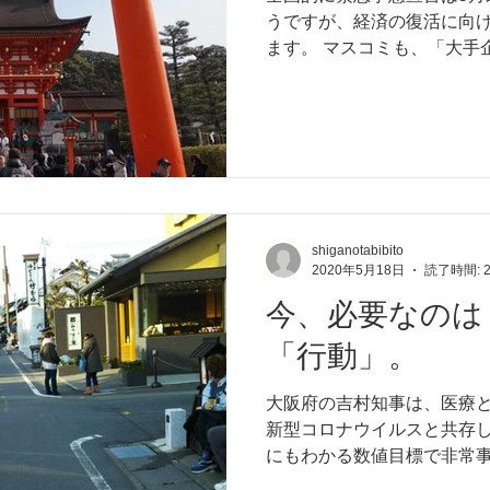
うですが、経済の復活に向
ます。 マスコミも、「大手
ているが、内部留保金や莫
償をしながら何とかもちこ
と報道しています。...
shiganotabibito
2020年5月18日
読了時間: 
今、必要なのは
「行動」。
大阪府の吉村知事は、医療
新型コロナウイルスと共存
にもわかる数値目標で非常
むかわれています。 話は変