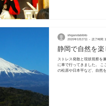
shiganotabibito
2020年3月27日
読了時間: 
静岡で自然を楽
ストレス発散と現状視察を
に車で行ってきました。 こ
の松原や日本平など、自然
す。 新型コロナウイルスで
ている所が多い中、自然の
外）は、結構、賑わって...