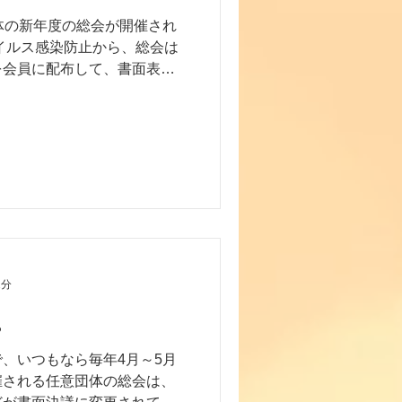
体の新年度の総会が開催され
イルス感染防止から、総会は
を会員に配布して、書面表決
ところがほとんどです。 た
、資料を作成する作業は同じ
2分
。
、いつもなら毎年4月～5月
催される任意団体の総会は、