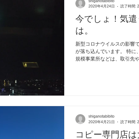
shiganotabibito
2020年4月24日
読了時間: 
今でしょ！気遣
は。
新型コロナウイルスの影響
が落ち込んでいます。 特に
規模事業所などは、取引先
払いに大変苦慮し、倒産や
ため、国、県などの融資や
て、一日でも長く持続し...
shiganotabibito
2020年4月21日
読了時間: 
コピー専門店は