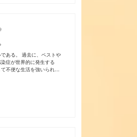
分
。
である。 過去に、ペストや
感染症が世界的に発生する
して不便な生活を強いられて
ウイルス。 今、まさにその時
..