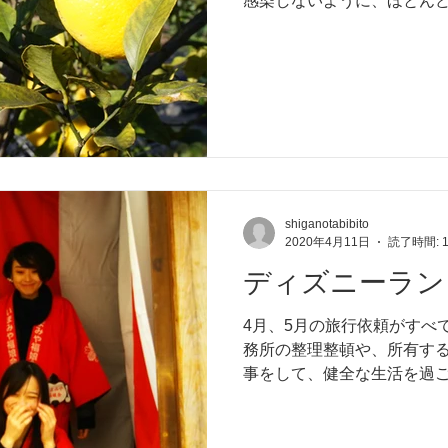
感染しないように、ほとん
ます。 書面決議という手法
布され、賛成、反対を記載をし
shiganotabibito
2020年4月11日
読了時間: 
ディズニーラン
4月、5月の旅行依頼がすべ
務所の整理整頓や、所有す
事をして、健全な生活を過ご
理が得意なので、食材など
日の人ごみの少ない...