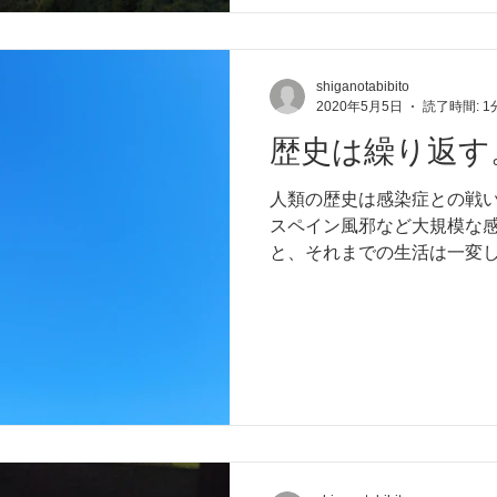
shiganotabibito
2020年5月5日
読了時間: 1
歴史は繰り返す
人類の歴史は感染症との戦い
スペイン風邪など大規模な
と、それまでの生活は一変
きている。 憎き新型コロナ
で、正面場をむかえている。.