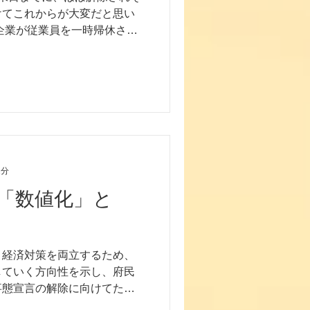
けてこれからが大変だと思い
企業が従業員を一時帰休させ
大な資金調達などで、給与補
たえている大変厳しい状況」
2分
「数値化」と
と経済対策を両立するため、
していく方向性を示し、府民
事態宣言の解除に向けてたち
わりますが、当社も旅行のキ