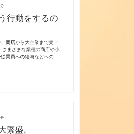
2分
う行動をするの
で、商店から大企業まで売上
、さまざまな業種の商店や小
や従業員への給与などへの支
廃業など最悪の事態を避ける
給付金、協力金などを活用し
2分
大繁盛。